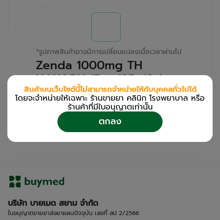
*
รูปภาพสินค้าอาจมีการเปลี่ยนแปลงเมื่อเวลาผ่านไป
Zenda 1000mg TH
NAKORN (Box/25s/2s)
สินค้าบนเว็บไซต์นี้ไม่สามารถจำหน่ายให้กับบุคคลทั่วไปได้
โดยจะจำหน่ายให้เฉพาะ ร้านขายยา คลินิก โรงพยาบาล หรือ
สำหรับลูกค้าเฉพาะร้านขายยา คลินิก และโรง
ร้านค้าที่มีใบอนุญาตเท่านััน
พยาบาล
ตกลง
โปรด
เข้าสู่ระบบ
/
ลงทะเบียน
เพื่อดูรายละเอียดเพิ่มเติม
บริษัท บายเมด สยาม จำกัด
ใบอนุญาตขายยาส่งยาแผนปัจจุบัน เลขที่ สป 2/2566