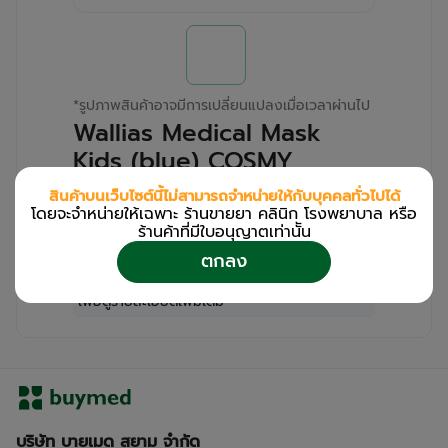
*
รูปภาพสินค้าอาจมีการเปลี่ยนแปลงเมื่อเวลาผ่านไป
Wallias Medical Mask
Kids (blue) COSMY
(Box/50s)
สินค้าบนเว็บไซต์นี้ไม่สามารถจำหน่ายให้กับบุคคลทั่วไปได้
โดยจะจำหน่ายให้เฉพาะ ร้านขายยา คลินิก โรงพยาบาล หรือ
สำหรับลูกค้าเฉพาะร้านขายยา คลินิก และโรง
ร้านค้าที่มีใบอนุญาตเท่านััน
พยาบาล
ตกลง
โปรด
เข้าสู่ระบบ
/
ลงทะเบียน
เพื่อดูรายละเอียดเพิ่มเติม
บริษัท บายเมด สยาม จำกัด