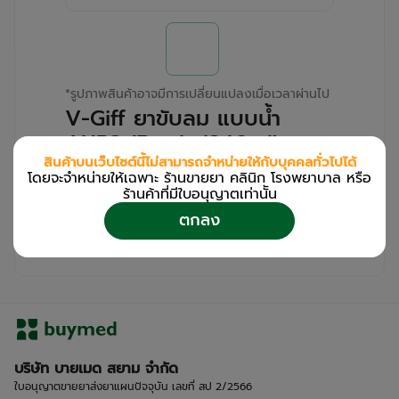
*
รูปภาพสินค้าอาจมีการเปลี่ยนแปลงเมื่อเวลาผ่านไป
V-Giff ยาขับลม แบบน้ำ
ANPS (Bottle/240ml)
สินค้าบนเว็บไซต์นี้ไม่สามารถจำหน่ายให้กับบุคคลทั่วไปได้
โดยจะจำหน่ายให้เฉพาะ ร้านขายยา คลินิก โรงพยาบาล หรือ
สำหรับลูกค้าเฉพาะร้านขายยา คลินิก และโรง
ร้านค้าที่มีใบอนุญาตเท่านััน
พยาบาล
ตกลง
โปรด
เข้าสู่ระบบ
/
ลงทะเบียน
เพื่อดูรายละเอียดเพิ่มเติม
บริษัท บายเมด สยาม จำกัด
ใบอนุญาตขายยาส่งยาแผนปัจจุบัน เลขที่ สป 2/2566