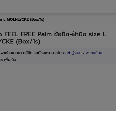
size L MOLNLYCKE (Box/1s)
p FEEL FREE Palm ข้อมือ-ฝ่ามือ size L
CKE (Box/1s)
เฉพาะร้านขายยา คลินิก และโรงพยาบาล
โปรด
เข้าสู่ระบบ
/
ลงทะเบียน
ยดเพิ่มเติม