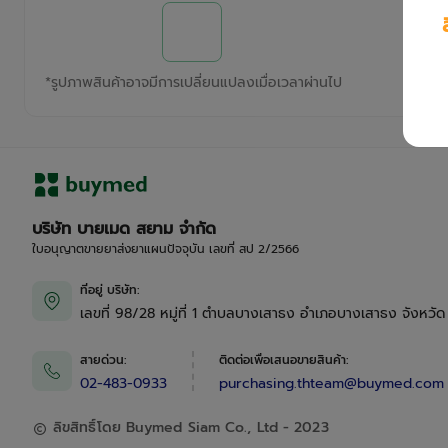
*
รูปภาพสินค้าอาจมีการเปลี่ยนแปลงเมื่อเวลาผ่านไป
บริษัท บายเมด สยาม จำกัด
ใบอนุญาตขายยาส่งยาแผนปัจจุบัน เลขที่ สป 2/2566
ที่อยู่ บริษัท
:
เลขที่ 98/28 หมู่ที่ 1 ตำบลบางเสาธง อำเภอบางเสาธง จังหวั
สายด่วน
:
ติดต่อเพื่อเสนอขายสินค้า
:
02-483-0933
purchasing.thteam@buymed.com
ลิขสิทธิ์โดย Buymed Siam Co., Ltd - 2023