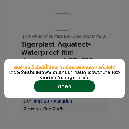
*
รูปภาพสินค้าอาจมีการเปลี่ยนแปลงเมื่อเวลาผ่านไป
Tigerplast Aquatect+
Waterproof film
dressing+pad 80x100mm
(W3) PHARMACARE
สินค้าบนเว็บไซต์นี้ไม่สามารถจำหน่ายให้กับบุคคลทั่วไปได้
โดยจะจำหน่ายให้เฉพาะ ร้านขายยา คลินิก โรงพยาบาล หรือ
(Box/2s)
ร้านค้าที่มีใบอนุญาตเท่านััน
ตกลง
สำหรับลูกค้าเฉพาะร้านขายยา คลินิก และโรง
พยาบาล
โปรด
เข้าสู่ระบบ
/
ลงทะเบียน
เพื่อดูรายละเอียดเพิ่มเติม