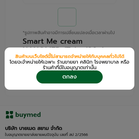
*
รูปภาพสินค้าอาจมีการเปลี่ยนแปลงเมื่อเวลาผ่านไป
Smart Me cream
NANOMED (Tube/20g)
สินค้าบนเว็บไซต์นี้ไม่สามารถจำหน่ายให้กับบุคคลทั่วไปได้
โดยจะจำหน่ายให้เฉพาะ ร้านขายยา คลินิก โรงพยาบาล หรือ
สำหรับลูกค้าเฉพาะร้านขายยา คลินิก และโรง
ร้านค้าที่มีใบอนุญาตเท่านััน
พยาบาล
ตกลง
โปรด
เข้าสู่ระบบ
/
ลงทะเบียน
เพื่อดูรายละเอียดเพิ่มเติม
บริษัท บายเมด สยาม จำกัด
ใบอนุญาตขายยาส่งยาแผนปัจจุบัน เลขที่ สป 2/2566