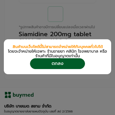
*
รูปภาพสินค้าอาจมีการเปลี่ยนแปลงเมื่อเวลาผ่านไป
Siamidine 200mg tablet
SIAM (Box/100s)
สินค้าบนเว็บไซต์นี้ไม่สามารถจำหน่ายให้กับบุคคลทั่วไปได้
โดยจะจำหน่ายให้เฉพาะ ร้านขายยา คลินิก โรงพยาบาล หรือ
สำหรับลูกค้าเฉพาะร้านขายยา คลินิก และโรง
ร้านค้าที่มีใบอนุญาตเท่านััน
พยาบาล
ตกลง
โปรด
เข้าสู่ระบบ
/
ลงทะเบียน
เพื่อดูรายละเอียดเพิ่มเติม
บริษัท บายเมด สยาม จำกัด
ใบอนุญาตขายยาส่งยาแผนปัจจุบัน เลขที่ สป 2/2566