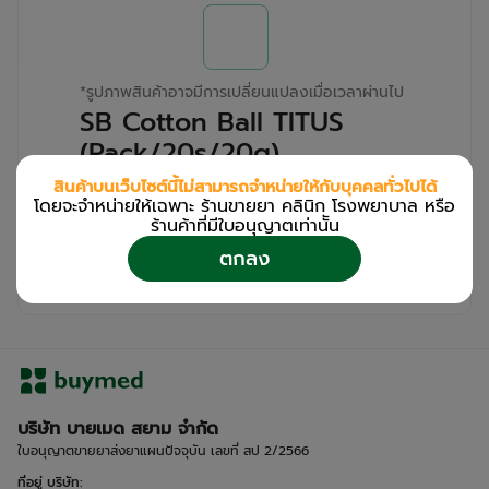
*
รูปภาพสินค้าอาจมีการเปลี่ยนแปลงเมื่อเวลาผ่านไป
SB Cotton Ball TITUS
(Pack/20s/20g)
สินค้าบนเว็บไซต์นี้ไม่สามารถจำหน่ายให้กับบุคคลทั่วไปได้
สำหรับลูกค้าเฉพาะร้านขายยา คลินิก และโรง
โดยจะจำหน่ายให้เฉพาะ ร้านขายยา คลินิก โรงพยาบาล หรือ
พยาบาล
ร้านค้าที่มีใบอนุญาตเท่านััน
โปรด
เข้าสู่ระบบ
/
ลงทะเบียน
ตกลง
เพื่อดูรายละเอียดเพิ่มเติม
บริษัท บายเมด สยาม จำกัด
ใบอนุญาตขายยาส่งยาแผนปัจจุบัน เลขที่ สป 2/2566
ที่อยู่ บริษัท
: