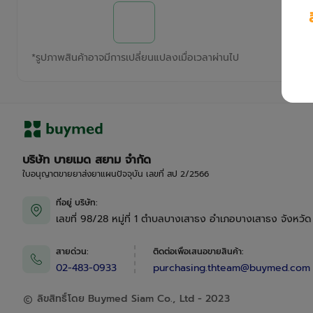
*
รูปภาพสินค้าอาจมีการเปลี่ยนแปลงเมื่อเวลาผ่านไป
บริษัท บายเมด สยาม จำกัด
ใบอนุญาตขายยาส่งยาแผนปัจจุบัน เลขที่ สป 2/2566
ที่อยู่ บริษัท
:
เลขที่ 98/28 หมู่ที่ 1 ตำบลบางเสาธง อำเภอบางเสาธง จังหวั
สายด่วน
:
ติดต่อเพื่อเสนอขายสินค้า
:
02-483-0933
purchasing.thteam@buymed.com
ลิขสิทธิ์โดย Buymed Siam Co., Ltd - 2023