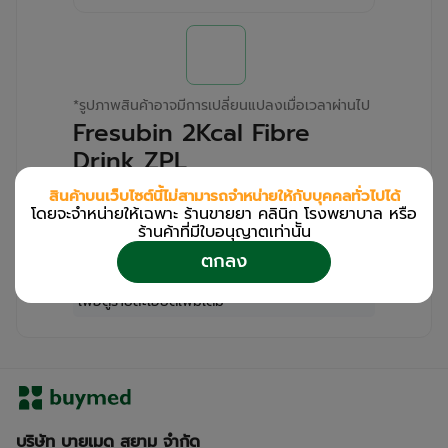
*
รูปภาพสินค้าอาจมีการเปลี่ยนแปลงเมื่อเวลาผ่านไป
Fresubin 2Kcal Fibre
Drink ZPL
(Pack/4s/200ml)
สินค้าบนเว็บไซต์นี้ไม่สามารถจำหน่ายให้กับบุคคลทั่วไปได้
โดยจะจำหน่ายให้เฉพาะ ร้านขายยา คลินิก โรงพยาบาล หรือ
สำหรับลูกค้าเฉพาะร้านขายยา คลินิก และโรง
ร้านค้าที่มีใบอนุญาตเท่านััน
พยาบาล
ตกลง
โปรด
เข้าสู่ระบบ
/
ลงทะเบียน
เพื่อดูรายละเอียดเพิ่มเติม
บริษัท บายเมด สยาม จำกัด