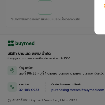
*
รูปภาพสินค้าอาจมีการเปลี่ยนแปลงเมื่อเวลาผ่านไป
บริษัท บายเมด สยาม จำกัด
ใบอนุญาตขายยาส่งยาแผนปัจจุบัน เลขที่ สป 2/2566
ที่อยู่ บริษัท
:
เลขที่ 98/28 หมู่ที่ 1 ตำบลบางเสาธง อำเภอบางเสาธง จังหวั
สายด่วน
:
ติดต่อเพื่อเสนอขายสินค้า
:
02-483-0933
purchasing.thteam@buymed.com
ลิขสิทธิ์โดย Buymed Siam Co., Ltd - 2023