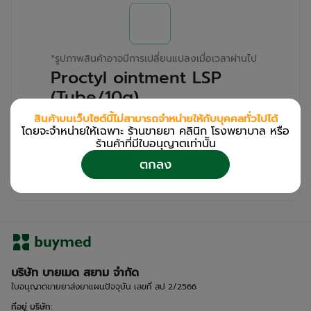
*
รูปภาพสินค้าอาจมีการเปลี่ยนแปลงเมื่อเวลาผ่านไป
Proctyl ointment LSP
(Tube/10g)
สินค้าบนเว็บไซต์นี้ไม่สามารถจำหน่ายให้กับบุคคลทั่วไปได้
สำหรับลูกค้าเฉพาะร้านขายยา คลินิก และโรง
โดยจะจำหน่ายให้เฉพาะ ร้านขายยา คลินิก โรงพยาบาล หรือ
พยาบาล
ร้านค้าที่มีใบอนุญาตเท่านััน
โปรด
เข้าสู่ระบบ
/
ลงทะเบียน
ตกลง
เพื่อดูรายละเอียดเพิ่มเติม
บริษัท บายเมด สยาม จำกัด
ใบอนุญาตขายยาส่งยาแผนปัจจุบัน เลขที่ สป 2/2566
ที่อยู่ บริษัท
: