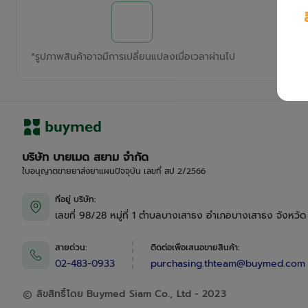
*
รูปภาพสินค้าอาจมีการเปลี่ยนแปลงเมื่อเวลาผ่านไป
บริษัท บายเมด สยาม จำกัด
ใบอนุญาตขายยาส่งยาแผนปัจจุบัน เลขที่ สป 2/2566
ที่อยู่ บริษัท
:
เลขที่ 98/28 หมู่ที่ 1 ตำบลบางเสาธง อำเภอบางเสาธง จังหวั
สายด่วน
:
ติดต่อเพื่อเสนอขายสินค้า
:
02-483-0933
purchasing.thteam@buymed.com
ลิขสิทธิ์โดย Buymed Siam Co., Ltd - 2023