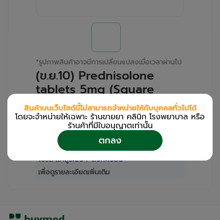
*
รูปภาพสินค้าอาจมีการเปลี่ยนแปลงเมื่อเวลาผ่านไป
(ข.ย.10) Prednisolone
tablets 5mg (Square
Pink) B.L.HUA
สินค้าบนเว็บไซต์นี้ไม่สามารถจำหน่ายให้กับบุคคลทั่วไปได้
(Bottle/500s)
โดยจะจำหน่ายให้เฉพาะ ร้านขายยา คลินิก โรงพยาบาล หรือ
ร้านค้าที่มีใบอนุญาตเท่านััน
สำหรับลูกค้าเฉพาะร้านขายยา คลินิก และโรง
ตกลง
พยาบาล
โปรด
เข้าสู่ระบบ
/
ลงทะเบียน
เพื่อดูรายละเอียดเพิ่มเติม