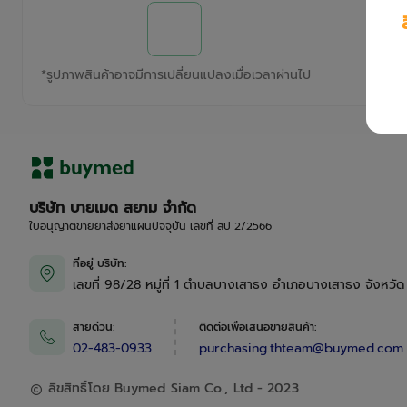
*
รูปภาพสินค้าอาจมีการเปลี่ยนแปลงเมื่อเวลาผ่านไป
บริษัท บายเมด สยาม จำกัด
ใบอนุญาตขายยาส่งยาแผนปัจจุบัน เลขที่ สป 2/2566
ที่อยู่ บริษัท
:
เลขที่ 98/28 หมู่ที่ 1 ตำบลบางเสาธง อำเภอบางเสาธง จังหวั
สายด่วน
:
ติดต่อเพื่อเสนอขายสินค้า
:
02-483-0933
purchasing.thteam@buymed.com
ลิขสิทธิ์โดย Buymed Siam Co., Ltd - 2023