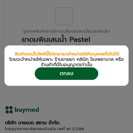
*
รูปภาพสินค้าอาจมีการเปลี่ยนแปลงเมื่อเวลาผ่านไป
ยาดมพิมเสนน้ำ Pastel
OREX (Box/12s/8g)
สินค้าบนเว็บไซต์นี้ไม่สามารถจำหน่ายให้กับบุคคลทั่วไปได้
โดยจะจำหน่ายให้เฉพาะ ร้านขายยา คลินิก โรงพยาบาล หรือ
สำหรับลูกค้าเฉพาะร้านขายยา คลินิก และโรง
ร้านค้าที่มีใบอนุญาตเท่านััน
พยาบาล
ตกลง
โปรด
เข้าสู่ระบบ
/
ลงทะเบียน
เพื่อดูรายละเอียดเพิ่มเติม
บริษัท บายเมด สยาม จำกัด
ใบอนุญาตขายยาส่งยาแผนปัจจุบัน เลขที่ สป 2/2566