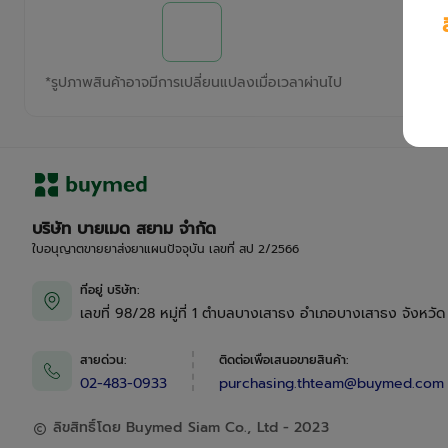
*
รูปภาพสินค้าอาจมีการเปลี่ยนแปลงเมื่อเวลาผ่านไป
บริษัท บายเมด สยาม จำกัด
ใบอนุญาตขายยาส่งยาแผนปัจจุบัน เลขที่ สป 2/2566
ที่อยู่ บริษัท
:
เลขที่ 98/28 หมู่ที่ 1 ตำบลบางเสาธง อำเภอบางเสาธง จังหวั
สายด่วน
:
ติดต่อเพื่อเสนอขายสินค้า
:
02-483-0933
purchasing.thteam@buymed.com
ลิขสิทธิ์โดย Buymed Siam Co., Ltd - 2023