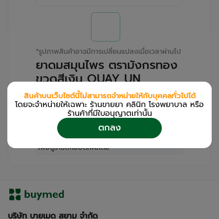
*
รูปภาพสินค้าอาจมีการเปลี่ยนแปลงเมื่อเวลาผ่านไป
ยาดมสมุนไพร ตรามังกรทอง
ขวดสีเงิน OUAY UN
(Piece/2g)
สินค้าบนเว็บไซต์นี้ไม่สามารถจำหน่ายให้กับบุคคลทั่วไปได้
โดยจะจำหน่ายให้เฉพาะ ร้านขายยา คลินิก โรงพยาบาล หรือ
สำหรับลูกค้าเฉพาะร้านขายยา คลินิก และโรง
ร้านค้าที่มีใบอนุญาตเท่านััน
พยาบาล
ตกลง
โปรด
เข้าสู่ระบบ
/
ลงทะเบียน
เพื่อดูรายละเอียดเพิ่มเติม
บริษัท บายเมด สยาม จำกัด