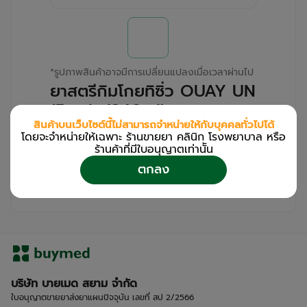
*
รูปภาพสินค้าอาจมีการเปลี่ยนแปลงเมื่อเวลาผ่านไป
ยาสตรีกิมโกยทิซิ่ว OUAY UN
(Bottle/240ml)
สินค้าบนเว็บไซต์นี้ไม่สามารถจำหน่ายให้กับบุคคลทั่วไปได้
โดยจะจำหน่ายให้เฉพาะ ร้านขายยา คลินิก โรงพยาบาล หรือ
สำหรับลูกค้าเฉพาะร้านขายยา คลินิก และโรง
ร้านค้าที่มีใบอนุญาตเท่านััน
พยาบาล
ตกลง
โปรด
เข้าสู่ระบบ
/
ลงทะเบียน
เพื่อดูรายละเอียดเพิ่มเติม
บริษัท บายเมด สยาม จำกัด
ใบอนุญาตขายยาส่งยาแผนปัจจุบัน เลขที่ สป 2/2566