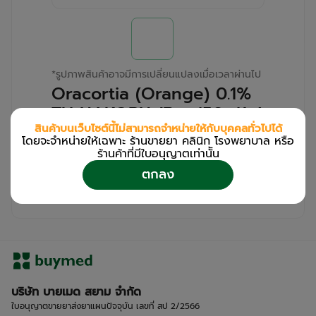
*
รูปภาพสินค้าอาจมีการเปลี่ยนแปลงเมื่อเวลาผ่านไป
Oracortia (Orange) 0.1%
TH NAKORN (Box/50s/1g)
สินค้าบนเว็บไซต์นี้ไม่สามารถจำหน่ายให้กับบุคคลทั่วไปได้
โดยจะจำหน่ายให้เฉพาะ ร้านขายยา คลินิก โรงพยาบาล หรือ
สำหรับลูกค้าเฉพาะร้านขายยา คลินิก และโรง
ร้านค้าที่มีใบอนุญาตเท่านััน
พยาบาล
ตกลง
โปรด
เข้าสู่ระบบ
/
ลงทะเบียน
เพื่อดูรายละเอียดเพิ่มเติม
บริษัท บายเมด สยาม จำกัด
ใบอนุญาตขายยาส่งยาแผนปัจจุบัน เลขที่ สป 2/2566