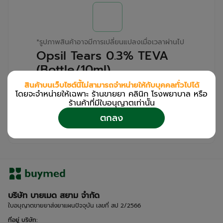
*
รูปภาพสินค้าอาจมีการเปลี่ยนแปลงเมื่อเวลาผ่านไป
Opsil Tears 0.3% TEVA
(Bottle/10ml)
สินค้าบนเว็บไซต์นี้ไม่สามารถจำหน่ายให้กับบุคคลทั่วไปได้
สำหรับลูกค้าเฉพาะร้านขายยา คลินิก และโรง
โดยจะจำหน่ายให้เฉพาะ ร้านขายยา คลินิก โรงพยาบาล หรือ
พยาบาล
ร้านค้าที่มีใบอนุญาตเท่านััน
โปรด
เข้าสู่ระบบ
/
ลงทะเบียน
ตกลง
เพื่อดูรายละเอียดเพิ่มเติม
บริษัท บายเมด สยาม จำกัด
ใบอนุญาตขายยาส่งยาแผนปัจจุบัน เลขที่ สป 2/2566
ที่อยู่ บริษัท
: