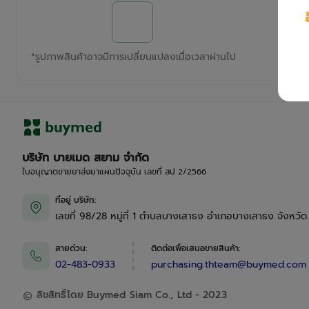
*
รูปภาพสินค้าอาจมีการเปลี่ยนแปลงเมื่อเวลาผ่านไป
บริษัท บายเมด สยาม จำกัด
ใบอนุญาตขายยาส่งยาแผนปัจจุบัน เลขที่ สป 2/2566
ที่อยู่ บริษัท
:
เลขที่ 98/28 หมู่ที่ 1 ตำบลบางเสาธง อำเภอบางเสาธง จังหวั
สายด่วน
:
ติดต่อเพื่อเสนอขายสินค้า
:
02-483-0933
purchasing.thteam@buymed.com
ลิขสิทธิ์โดย Buymed Siam Co., Ltd - 2023