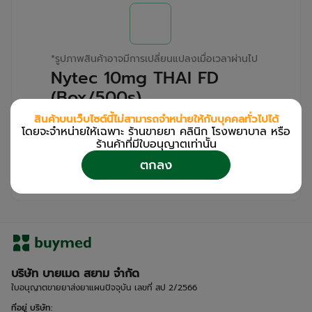
*
รูปภาพสินค้าอาจมีการเปลี่ยนแปลงเมื่อเวลาผ่านไป
Nytec 10mg THAI FD
(Box/500s)
สินค้าบนเว็บไซต์นี้ไม่สามารถจำหน่ายให้กับบุคคลทั่วไปได้
สำหรับลูกค้าเฉพาะร้านขายยา คลินิก และโรง
โดยจะจำหน่ายให้เฉพาะ ร้านขายยา คลินิก โรงพยาบาล หรือ
พยาบาล
ร้านค้าที่มีใบอนุญาตเท่านััน
โปรด
เข้าสู่ระบบ
/
ลงทะเบียน
ตกลง
เพื่อดูรายละเอียดเพิ่มเติม
บริษัท บายเมด สยาม จำกัด
ใบอนุญาตขายยาส่งยาแผนปัจจุบัน เลขที่ สป 2/2566
ที่อยู่ บริษัท
: