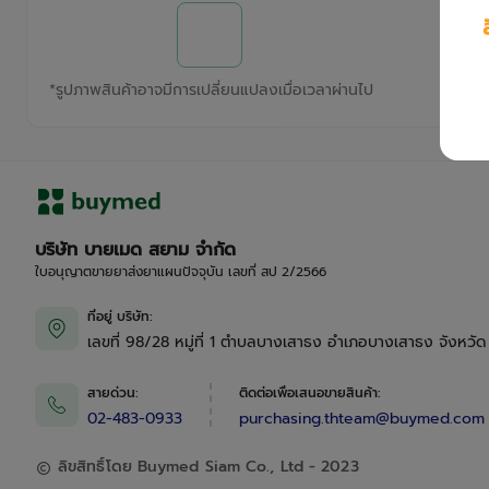
*
รูปภาพสินค้าอาจมีการเปลี่ยนแปลงเมื่อเวลาผ่านไป
บริษัท บายเมด สยาม จำกัด
ใบอนุญาตขายยาส่งยาแผนปัจจุบัน เลขที่ สป 2/2566
ที่อยู่ บริษัท
:
เลขที่ 98/28 หมู่ที่ 1 ตำบลบางเสาธง อำเภอบางเสาธง จังหวั
สายด่วน
:
ติดต่อเพื่อเสนอขายสินค้า
:
02-483-0933
purchasing.thteam@buymed.com
ลิขสิทธิ์โดย Buymed Siam Co., Ltd - 2023