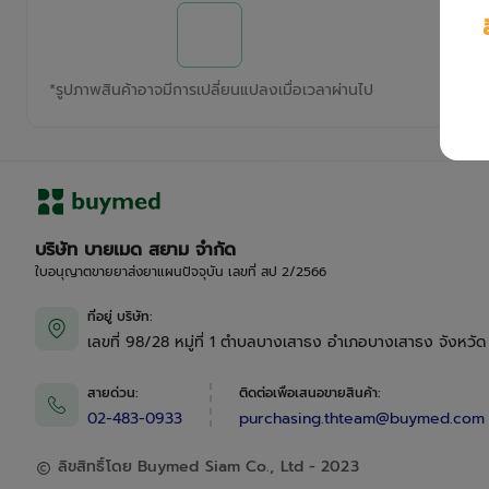
*
รูปภาพสินค้าอาจมีการเปลี่ยนแปลงเมื่อเวลาผ่านไป
บริษัท บายเมด สยาม จำกัด
ใบอนุญาตขายยาส่งยาแผนปัจจุบัน เลขที่ สป 2/2566
ที่อยู่ บริษัท
:
เลขที่ 98/28 หมู่ที่ 1 ตำบลบางเสาธง อำเภอบางเสาธง จังหวั
สายด่วน
:
ติดต่อเพื่อเสนอขายสินค้า
:
02-483-0933
purchasing.thteam@buymed.com
ลิขสิทธิ์โดย Buymed Siam Co., Ltd - 2023