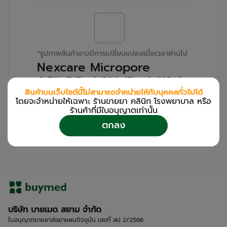
*
รูปภาพสินค้าอาจมีการเปลี่ยนแปลงเมื่อเวลาผ่านไป
Nexcare Micropore
0.5"x5.5yd 3M (Pack/12s)
สินค้าบนเว็บไซต์นี้ไม่สามารถจำหน่ายให้กับบุคคลทั่วไปได้
โดยจะจำหน่ายให้เฉพาะ ร้านขายยา คลินิก โรงพยาบาล หรือ
สำหรับลูกค้าเฉพาะร้านขายยา คลินิก และโรง
ร้านค้าที่มีใบอนุญาตเท่านััน
พยาบาล
ตกลง
โปรด
เข้าสู่ระบบ
/
ลงทะเบียน
เพื่อดูรายละเอียดเพิ่มเติม
บริษัท บายเมด สยาม จำกัด
ใบอนุญาตขายยาส่งยาแผนปัจจุบัน เลขที่ สป 2/2566