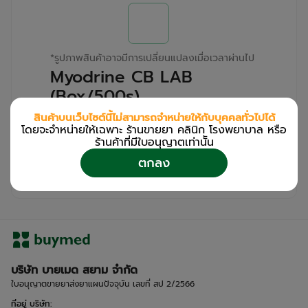
*
รูปภาพสินค้าอาจมีการเปลี่ยนแปลงเมื่อเวลาผ่านไป
Myodrine CB LAB
(Box/500s)
สินค้าบนเว็บไซต์นี้ไม่สามารถจำหน่ายให้กับบุคคลทั่วไปได้
สำหรับลูกค้าเฉพาะร้านขายยา คลินิก และโรง
โดยจะจำหน่ายให้เฉพาะ ร้านขายยา คลินิก โรงพยาบาล หรือ
พยาบาล
ร้านค้าที่มีใบอนุญาตเท่านััน
โปรด
เข้าสู่ระบบ
/
ลงทะเบียน
ตกลง
เพื่อดูรายละเอียดเพิ่มเติม
บริษัท บายเมด สยาม จำกัด
ใบอนุญาตขายยาส่งยาแผนปัจจุบัน เลขที่ สป 2/2566
ที่อยู่ บริษัท
: