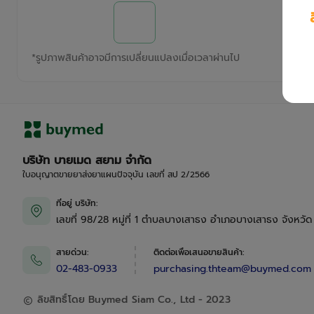
*
รูปภาพสินค้าอาจมีการเปลี่ยนแปลงเมื่อเวลาผ่านไป
บริษัท บายเมด สยาม จำกัด
ใบอนุญาตขายยาส่งยาแผนปัจจุบัน เลขที่ สป 2/2566
ที่อยู่ บริษัท
:
เลขที่ 98/28 หมู่ที่ 1 ตำบลบางเสาธง อำเภอบางเสาธง จังหวั
สายด่วน
:
ติดต่อเพื่อเสนอขายสินค้า
:
02-483-0933
purchasing.thteam@buymed.com
ลิขสิทธิ์โดย Buymed Siam Co., Ltd - 2023