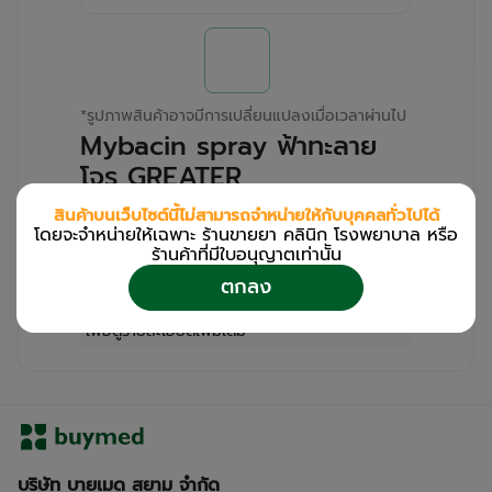
*
รูปภาพสินค้าอาจมีการเปลี่ยนแปลงเมื่อเวลาผ่านไป
Mybacin spray ฟ้าทะลาย
โจร GREATER
(Bottle/15ml)
สินค้าบนเว็บไซต์นี้ไม่สามารถจำหน่ายให้กับบุคคลทั่วไปได้
โดยจะจำหน่ายให้เฉพาะ ร้านขายยา คลินิก โรงพยาบาล หรือ
สำหรับลูกค้าเฉพาะร้านขายยา คลินิก และโรง
ร้านค้าที่มีใบอนุญาตเท่านััน
พยาบาล
ตกลง
โปรด
เข้าสู่ระบบ
/
ลงทะเบียน
เพื่อดูรายละเอียดเพิ่มเติม
บริษัท บายเมด สยาม จำกัด