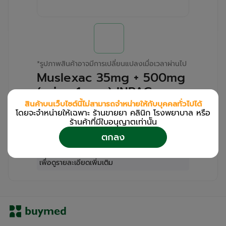
*
รูปภาพสินค้าอาจมีการเปลี่ยนแปลงเมื่อเวลาผ่านไป
Muslexac 35mg + 500mg
(กล่อง 1 แผง) INPAC
(Pack/20s/10s)
สินค้าบนเว็บไซต์นี้ไม่สามารถจำหน่ายให้กับบุคคลทั่วไปได้
โดยจะจำหน่ายให้เฉพาะ ร้านขายยา คลินิก โรงพยาบาล หรือ
ร้านค้าที่มีใบอนุญาตเท่านััน
สำหรับลูกค้าเฉพาะร้านขายยา คลินิก และโรง
ตกลง
พยาบาล
โปรด
เข้าสู่ระบบ
/
ลงทะเบียน
เพื่อดูรายละเอียดเพิ่มเติม