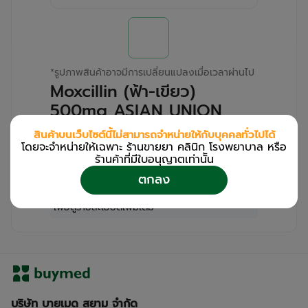
*
รูปภาพสินค้าอาจมีการเปลี่ยนแปลงเมื่อเวลาผ่านไป
Moxcillin (ฟ้า-เขียว)
500mg ASIAN UNION
(ฺBottle/500s)
สินค้าบนเว็บไซต์นี้ไม่สามารถจำหน่ายให้กับบุคคลทั่วไปได้
โดยจะจำหน่ายให้เฉพาะ ร้านขายยา คลินิก โรงพยาบาล หรือ
สำหรับลูกค้าเฉพาะร้านขายยา คลินิก และโรง
ร้านค้าที่มีใบอนุญาตเท่านััน
พยาบาล
ตกลง
โปรด
เข้าสู่ระบบ
/
ลงทะเบียน
เพื่อดูรายละเอียดเพิ่มเติม
บริษัท บายเมด สยาม จำกัด