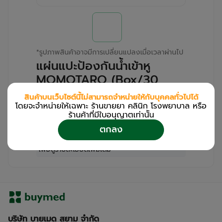
*
รูปภาพสินค้าอาจมีการเปลี่ยนแปลงเมื่อเวลาผ่านไป
แผ่นแปะป้องกันน้ำเข้าหู
MOMOTARO (Box/30
Pcs)
สินค้าบนเว็บไซต์นี้ไม่สามารถจำหน่ายให้กับบุคคลทั่วไปได้
โดยจะจำหน่ายให้เฉพาะ ร้านขายยา คลินิก โรงพยาบาล หรือ
สำหรับลูกค้าเฉพาะร้านขายยา คลินิก และโรง
ร้านค้าที่มีใบอนุญาตเท่านััน
พยาบาล
ตกลง
โปรด
เข้าสู่ระบบ
/
ลงทะเบียน
เพื่อดูรายละเอียดเพิ่มเติม
บริษัท บายเมด สยาม จำกัด