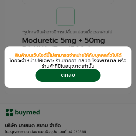
*
รูปภาพสินค้าอาจมีการเปลี่ยนแปลงเมื่อเวลาผ่านไป
Moduretic 5mg + 50mg
B.L.HUA (Box/500s)
สินค้าบนเว็บไซต์นี้ไม่สามารถจำหน่ายให้กับบุคคลทั่วไปได้
โดยจะจำหน่ายให้เฉพาะ ร้านขายยา คลินิก โรงพยาบาล หรือ
สำหรับลูกค้าเฉพาะร้านขายยา คลินิก และโรง
ร้านค้าที่มีใบอนุญาตเท่านััน
พยาบาล
ตกลง
โปรด
เข้าสู่ระบบ
/
ลงทะเบียน
เพื่อดูรายละเอียดเพิ่มเติม
บริษัท บายเมด สยาม จำกัด
ใบอนุญาตขายยาส่งยาแผนปัจจุบัน เลขที่ สป 2/2566