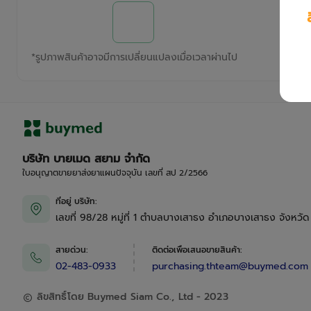
*
รูปภาพสินค้าอาจมีการเปลี่ยนแปลงเมื่อเวลาผ่านไป
บริษัท บายเมด สยาม จำกัด
ใบอนุญาตขายยาส่งยาแผนปัจจุบัน เลขที่ สป 2/2566
ที่อยู่ บริษัท
:
เลขที่ 98/28 หมู่ที่ 1 ตำบลบางเสาธง อำเภอบางเสาธง จังหวั
สายด่วน
:
ติดต่อเพื่อเสนอขายสินค้า
:
02-483-0933
purchasing.thteam@buymed.com
ลิขสิทธิ์โดย Buymed Siam Co., Ltd - 2023