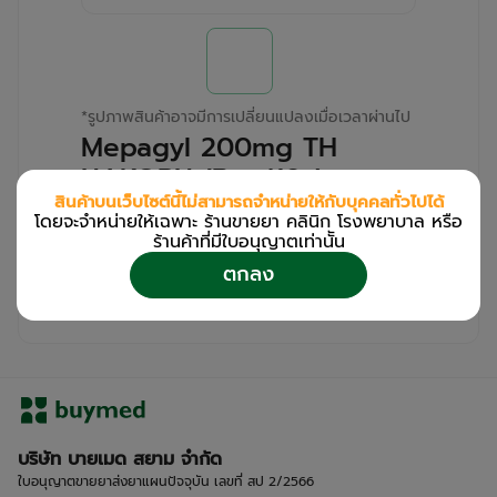
*
รูปภาพสินค้าอาจมีการเปลี่ยนแปลงเมื่อเวลาผ่านไป
Mepagyl 200mg TH
NAKORN (Box/10s)
สินค้าบนเว็บไซต์นี้ไม่สามารถจำหน่ายให้กับบุคคลทั่วไปได้
โดยจะจำหน่ายให้เฉพาะ ร้านขายยา คลินิก โรงพยาบาล หรือ
สำหรับลูกค้าเฉพาะร้านขายยา คลินิก และโรง
ร้านค้าที่มีใบอนุญาตเท่านััน
พยาบาล
ตกลง
โปรด
เข้าสู่ระบบ
/
ลงทะเบียน
เพื่อดูรายละเอียดเพิ่มเติม
บริษัท บายเมด สยาม จำกัด
ใบอนุญาตขายยาส่งยาแผนปัจจุบัน เลขที่ สป 2/2566