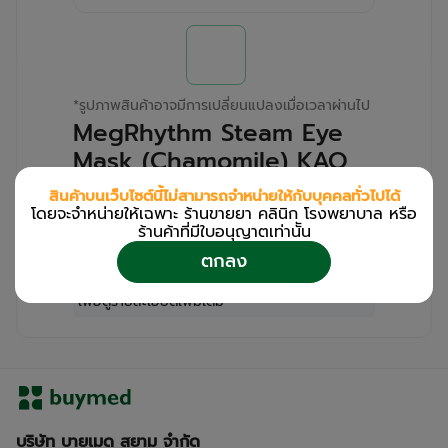
*
รูปภาพสินค้าอาจมีการเปลี่ยนแปลงเมื่อเวลาผ่านไป
MegRhythm Steam Eye
Mask (Chamomile) KAO
(Box/5s)
สินค้าบนเว็บไซต์นี้ไม่สามารถจำหน่ายให้กับบุคคลทั่วไปได้
โดยจะจำหน่ายให้เฉพาะ ร้านขายยา คลินิก โรงพยาบาล หรือ
สำหรับลูกค้าเฉพาะร้านขายยา คลินิก และโรง
ร้านค้าที่มีใบอนุญาตเท่านััน
พยาบาล
ตกลง
โปรด
เข้าสู่ระบบ
/
ลงทะเบียน
เพื่อดูรายละเอียดเพิ่มเติม
บริษัท บายเมด สยาม จำกัด