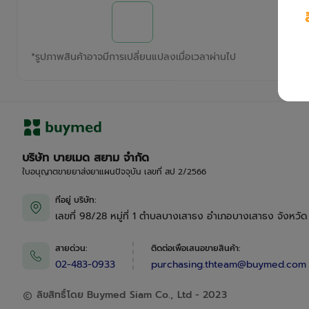
*
รูปภาพสินค้าอาจมีการเปลี่ยนแปลงเมื่อเวลาผ่านไป
บริษัท บายเมด สยาม จำกัด
ใบอนุญาตขายยาส่งยาแผนปัจจุบัน เลขที่ สป 2/2566
ที่อยู่ บริษัท
:
เลขที่ 98/28 หมู่ที่ 1 ตำบลบางเสาธง อำเภอบางเสาธง จังหวั
สายด่วน
:
ติดต่อเพื่อเสนอขายสินค้า
:
02-483-0933
purchasing.thteam@buymed.com
ลิขสิทธิ์โดย Buymed Siam Co., Ltd - 2023