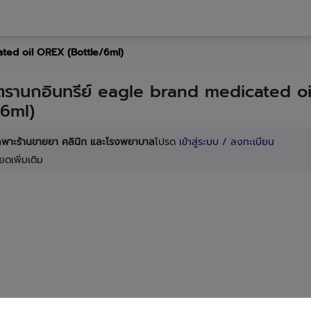
ated oil OREX (Bottle/6ml)
าตรานกอินทรีย์ eagle brand medicated o
/6ml)
เฉพาะร้านขายยา คลินิก และโรงพยาบาล
โปรด
เข้าสู่ระบบ
/
ลงทะเบียน
ยดเพิ่มเติม