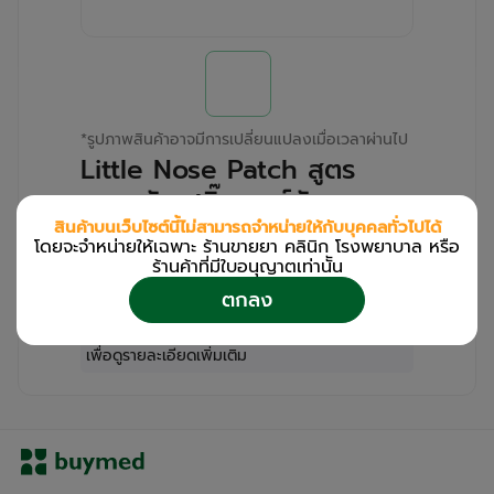
*
รูปภาพสินค้าอาจมีการเปลี่ยนแปลงเมื่อเวลาผ่านไป
Little Nose Patch สูตร
กลางวัน สติ๊กเกอร์หัวหอม
LITTLE HEART (Box/30s)
สินค้าบนเว็บไซต์นี้ไม่สามารถจำหน่ายให้กับบุคคลทั่วไปได้
โดยจะจำหน่ายให้เฉพาะ ร้านขายยา คลินิก โรงพยาบาล หรือ
ร้านค้าที่มีใบอนุญาตเท่านััน
สำหรับลูกค้าเฉพาะร้านขายยา คลินิก และโรง
ตกลง
พยาบาล
โปรด
เข้าสู่ระบบ
/
ลงทะเบียน
เพื่อดูรายละเอียดเพิ่มเติม