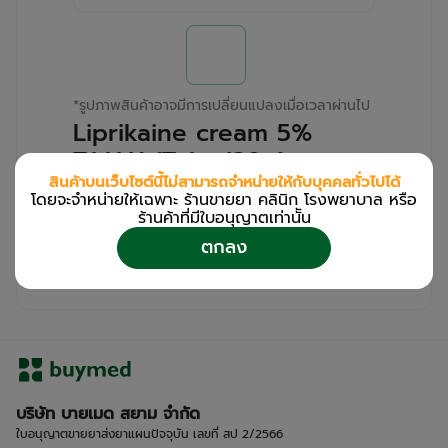
*
รูปภาพสินค้าอาจมีการเปลี่ยนแปลงเมื่อเวลาผ่านไป
Liprikaine cream 5%
T.MAN (Tube/30g)
สินค้าบนเว็บไซต์นี้ไม่สามารถจำหน่ายให้กับบุคคลทั่วไปได้
โดยจะจำหน่ายให้เฉพาะ ร้านขายยา คลินิก โรงพยาบาล หรือ
สำหรับลูกค้าเฉพาะร้านขายยา คลินิก และโรง
ร้านค้าที่มีใบอนุญาตเท่านััน
พยาบาล
ตกลง
โปรด
เข้าสู่ระบบ
/
ลงทะเบียน
เพื่อดูรายละเอียดเพิ่มเติม
บริษัท บายเมด สยาม จำกัด
ใบอนุญาตขายยาส่งยาแผนปัจจุบัน เลขที่ สป 2/2566