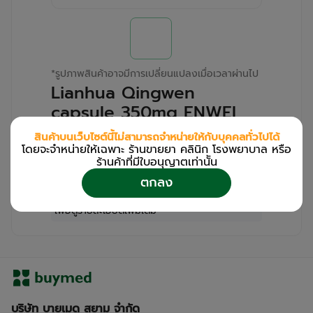
*
รูปภาพสินค้าอาจมีการเปลี่ยนแปลงเมื่อเวลาผ่านไป
Lianhua Qingwen
capsule 350mg ENWEI
(Box/24s)
สินค้าบนเว็บไซต์นี้ไม่สามารถจำหน่ายให้กับบุคคลทั่วไปได้
โดยจะจำหน่ายให้เฉพาะ ร้านขายยา คลินิก โรงพยาบาล หรือ
สำหรับลูกค้าเฉพาะร้านขายยา คลินิก และโรง
ร้านค้าที่มีใบอนุญาตเท่านััน
พยาบาล
ตกลง
โปรด
เข้าสู่ระบบ
/
ลงทะเบียน
เพื่อดูรายละเอียดเพิ่มเติม
บริษัท บายเมด สยาม จำกัด