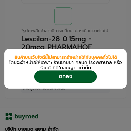
*
รูปภาพสินค้าอาจมีการเปลี่ยนแปลงเมื่อเวลาผ่านไป
Lescilon-28 0.15mg +
20mcg PHARMAHOF
(Box/28s)
สินค้าบนเว็บไซต์นี้ไม่สามารถจำหน่ายให้กับบุคคลทั่วไปได้
โดยจะจำหน่ายให้เฉพาะ ร้านขายยา คลินิก โรงพยาบาล หรือ
สำหรับลูกค้าเฉพาะร้านขายยา คลินิก และโรง
ร้านค้าที่มีใบอนุญาตเท่านััน
พยาบาล
ตกลง
โปรด
เข้าสู่ระบบ
/
ลงทะเบียน
เพื่อดูรายละเอียดเพิ่มเติม
บริษัท บายเมด สยาม จำกัด