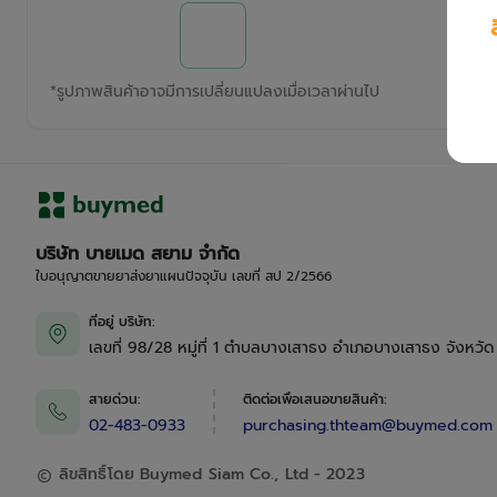
*
รูปภาพสินค้าอาจมีการเปลี่ยนแปลงเมื่อเวลาผ่านไป
บริษัท บายเมด สยาม จำกัด
ใบอนุญาตขายยาส่งยาแผนปัจจุบัน เลขที่ สป 2/2566
ที่อยู่ บริษัท
:
เลขที่ 98/28 หมู่ที่ 1 ตำบลบางเสาธง อำเภอบางเสาธง จังหวั
สายด่วน
:
ติดต่อเพื่อเสนอขายสินค้า
:
02-483-0933
purchasing.thteam@buymed.com
ลิขสิทธิ์โดย Buymed Siam Co., Ltd - 2023