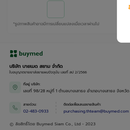
*
รูปภาพสินค้าอาจมีการเปลี่ยนแปลงเมื่อเวลาผ่านไป
บริษัท บายเมด สยาม จำกัด
ใบอนุญาตขายยาส่งยาแผนปัจจุบัน เลขที่ สป 2/2566
ที่อยู่ บริษัท
:
เลขที่ 98/28 หมู่ที่ 1 ตำบลบางเสาธง อำเภอบางเสาธง จังหวั
สายด่วน
:
ติดต่อเพื่อเสนอขายสินค้า
:
02-483-0933
purchasing.thteam@buymed.com
ลิขสิทธิ์โดย Buymed Siam Co., Ltd - 2023