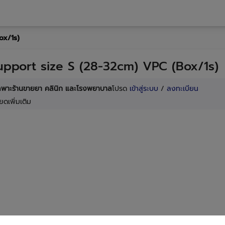
ox/1s)
pport size S (28-32cm) VPC (Box/1s)
เฉพาะร้านขายยา คลินิก และโรงพยาบาล
โปรด
เข้าสู่ระบบ
/
ลงทะเบียน
ยดเพิ่มเติม