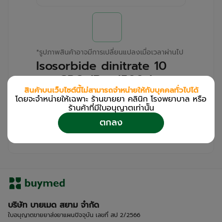
*
รูปภาพสินค้าอาจมีการเปลี่ยนแปลงเมื่อเวลาผ่านไป
Isosorbide dinitrate 10
mg GPO (Box/500s)
สินค้าบนเว็บไซต์นี้ไม่สามารถจำหน่ายให้กับบุคคลทั่วไปได้
โดยจะจำหน่ายให้เฉพาะ ร้านขายยา คลินิก โรงพยาบาล หรือ
สำหรับลูกค้าเฉพาะร้านขายยา คลินิก และโรง
ร้านค้าที่มีใบอนุญาตเท่านััน
พยาบาล
ตกลง
โปรด
เข้าสู่ระบบ
/
ลงทะเบียน
เพื่อดูรายละเอียดเพิ่มเติม
บริษัท บายเมด สยาม จำกัด
ใบอนุญาตขายยาส่งยาแผนปัจจุบัน เลขที่ สป 2/2566