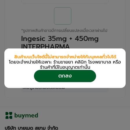
*
รูปภาพสินค้าอาจมีการเปลี่ยนแปลงเมื่อเวลาผ่านไป
Ingesic 35mg + 450mg
INTERPHARMA
(Box/500s)
สินค้าบนเว็บไซต์นี้ไม่สามารถจำหน่ายให้กับบุคคลทั่วไปได้
โดยจะจำหน่ายให้เฉพาะ ร้านขายยา คลินิก โรงพยาบาล หรือ
สำหรับลูกค้าเฉพาะร้านขายยา คลินิก และโรง
ร้านค้าที่มีใบอนุญาตเท่านััน
พยาบาล
ตกลง
โปรด
เข้าสู่ระบบ
/
ลงทะเบียน
เพื่อดูรายละเอียดเพิ่มเติม
บริษัท บายเมด สยาม จำกัด