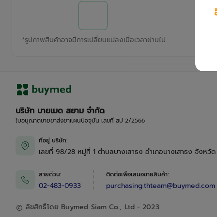
*
รูปภาพสินค้าอาจมีการเปลี่ยนแปลงเมื่อเวลาผ่านไป
บริษัท บายเมด สยาม จำกัด
ใบอนุญาตขายยาส่งยาแผนปัจจุบัน เลขที่ สป 2/2566
ที่อยู่ บริษัท
:
เลขที่ 98/28 หมู่ที่ 1 ตำบลบางเสาธง อำเภอบางเสาธง จังหวั
สายด่วน
:
ติดต่อเพื่อเสนอขายสินค้า
:
02-483-0933
purchasing.thteam@buymed.com
ลิขสิทธิ์โดย Buymed Siam Co., Ltd - 2023