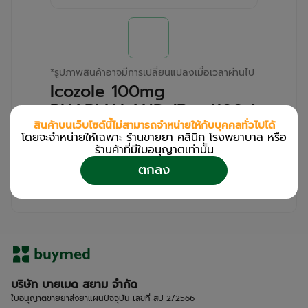
*
รูปภาพสินค้าอาจมีการเปลี่ยนแปลงเมื่อเวลาผ่านไป
Icozole 100mg
PHARMALAND (Box/100s)
สินค้าบนเว็บไซต์นี้ไม่สามารถจำหน่ายให้กับบุคคลทั่วไปได้
โดยจะจำหน่ายให้เฉพาะ ร้านขายยา คลินิก โรงพยาบาล หรือ
สำหรับลูกค้าเฉพาะร้านขายยา คลินิก และโรง
ร้านค้าที่มีใบอนุญาตเท่านััน
พยาบาล
ตกลง
โปรด
เข้าสู่ระบบ
/
ลงทะเบียน
เพื่อดูรายละเอียดเพิ่มเติม
บริษัท บายเมด สยาม จำกัด
ใบอนุญาตขายยาส่งยาแผนปัจจุบัน เลขที่ สป 2/2566