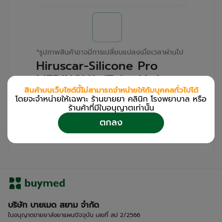
*
รูปภาพสินค้าอาจมีการเปลี่ยนแปลงเมื่อเวลาผ่านไป
Hiruscar-Silicone Pro
MEDINOVA (Tube/4g)
สินค้าบนเว็บไซต์นี้ไม่สามารถจำหน่ายให้กับบุคคลทั่วไปได้
โดยจะจำหน่ายให้เฉพาะ ร้านขายยา คลินิก โรงพยาบาล หรือ
สำหรับลูกค้าเฉพาะร้านขายยา คลินิก และโรง
ร้านค้าที่มีใบอนุญาตเท่านััน
พยาบาล
ตกลง
โปรด
เข้าสู่ระบบ
/
ลงทะเบียน
เพื่อดูรายละเอียดเพิ่มเติม
บริษัท บายเมด สยาม จำกัด
ใบอนุญาตขายยาส่งยาแผนปัจจุบัน เลขที่ สป 2/2566