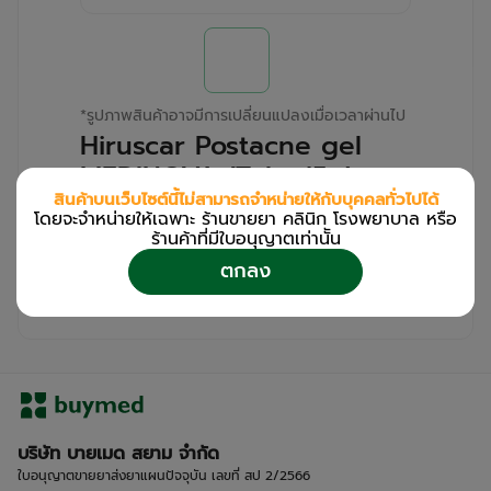
*
รูปภาพสินค้าอาจมีการเปลี่ยนแปลงเมื่อเวลาผ่านไป
Hiruscar Postacne gel
MEDINOVA (Tube/5g)
สินค้าบนเว็บไซต์นี้ไม่สามารถจำหน่ายให้กับบุคคลทั่วไปได้
โดยจะจำหน่ายให้เฉพาะ ร้านขายยา คลินิก โรงพยาบาล หรือ
สำหรับลูกค้าเฉพาะร้านขายยา คลินิก และโรง
ร้านค้าที่มีใบอนุญาตเท่านััน
พยาบาล
ตกลง
โปรด
เข้าสู่ระบบ
/
ลงทะเบียน
เพื่อดูรายละเอียดเพิ่มเติม
บริษัท บายเมด สยาม จำกัด
ใบอนุญาตขายยาส่งยาแผนปัจจุบัน เลขที่ สป 2/2566