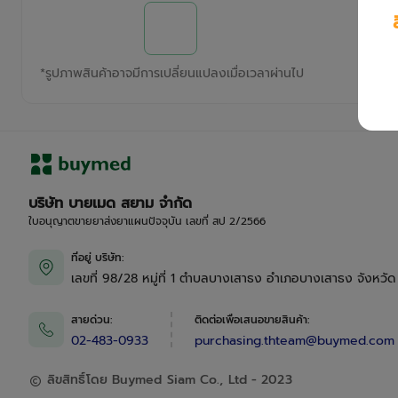
*
รูปภาพสินค้าอาจมีการเปลี่ยนแปลงเมื่อเวลาผ่านไป
บริษัท บายเมด สยาม จำกัด
ใบอนุญาตขายยาส่งยาแผนปัจจุบัน เลขที่ สป 2/2566
ที่อยู่ บริษัท
:
เลขที่ 98/28 หมู่ที่ 1 ตำบลบางเสาธง อำเภอบางเสาธง จังหวั
สายด่วน
:
ติดต่อเพื่อเสนอขายสินค้า
:
02-483-0933
purchasing.thteam@buymed.com
ลิขสิทธิ์โดย Buymed Siam Co., Ltd - 2023